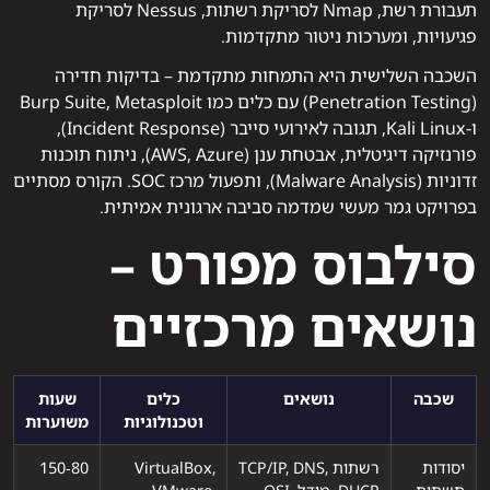
תעבורת רשת, Nmap לסריקת רשתות, Nessus לסריקת
פגיעויות, ומערכות ניטור מתקדמות.
השכבה השלישית היא התמחות מתקדמת – בדיקות חדירה
(Penetration Testing) עם כלים כמו Burp Suite, Metasploit
ו‑Kali Linux, תגובה לאירועי סייבר (Incident Response),
פורנזיקה דיגיטלית, אבטחת ענן (AWS, Azure), ניתוח תוכנות
זדוניות (Malware Analysis), ותפעול מרכז SOC. הקורס מסתיים
בפרויקט גמר מעשי שמדמה סביבה ארגונית אמיתית.
סילבוס מפורט –
נושאים מרכזיים
שכבה
נושאים
כלים
שעות
וטכנולוגיות
משוערות
יסודות
רשתות TCP/IP, DNS,
VirtualBox,
80‑150