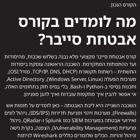
הקורס הנכון.
מה לומדים בקורס
אבטחת סייבר?
קורס אבטחת סייבר מקצועי מלא נבנה בשלוש שכבות, מהיסודות
ועד ההתמחות המתקדמת. השכבה הראשונה עוסקת ביסודות
התשתית – רשתות תקשורת (TCP/IP, DNS, DHCP, מודל OSI),
מערכות הפעלה (Windows Server, Linux), Active Directory,
ותכנות בסיסי ב‑Python ו‑Bash. בלי בסיס חזק בתחומים האלה,
אי אפשר להבין איך מתקפות עובדות ואיך להגן מפניהן.
השכבה השנייה היא ליבת האבטחה – כאן לומדים על חומות אש
(Firewalls), מערכות זיהוי ומניעת חדירות (IDS/IPS), ניהול לוגים
ואירועי אבטחה במערכות SIEM כמו Splunk ו‑QRadar, ניהול
פגיעויות (Vulnerability Management), הצפנה, בקרת גישה
וניהול זהויות. הכלים שלומדים כוללים Wireshark לניתוח