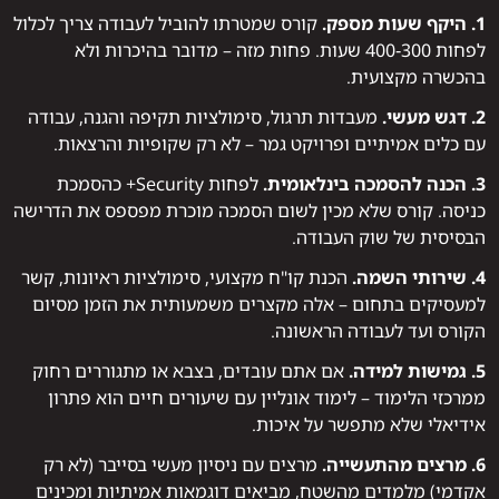
1. היקף שעות מספק.
קורס שמטרתו להוביל לעבודה צריך לכלול
לפחות 300‑400 שעות. פחות מזה – מדובר בהיכרות ולא
בהכשרה מקצועית.
2. דגש מעשי.
מעבדות תרגול, סימולציות תקיפה והגנה, עבודה
עם כלים אמיתיים ופרויקט גמר – לא רק שקופיות והרצאות.
3. הכנה להסמכה בינלאומית.
לפחות Security+ כהסמכת
כניסה. קורס שלא מכין לשום הסמכה מוכרת מפספס את הדרישה
הבסיסית של שוק העבודה.
4. שירותי השמה.
הכנת קו"ח מקצועי, סימולציות ראיונות, קשר
למעסיקים בתחום – אלה מקצרים משמעותית את הזמן מסיום
הקורס ועד לעבודה הראשונה.
5. גמישות למידה.
אם אתם עובדים, בצבא או מתגוררים רחוק
ממרכזי הלימוד – לימוד אונליין עם שיעורים חיים הוא פתרון
אידיאלי שלא מתפשר על איכות.
6. מרצים מהתעשייה.
מרצים עם ניסיון מעשי בסייבר (לא רק
אקדמי) מלמדים מהשטח, מביאים דוגמאות אמיתיות ומכינים