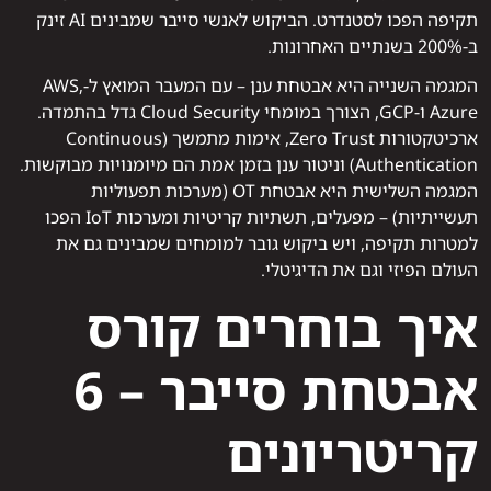
תקיפה הפכו לסטנדרט. הביקוש לאנשי סייבר שמבינים AI זינק
ב‑200% בשנתיים האחרונות.
המגמה השנייה היא אבטחת ענן – עם המעבר המואץ ל‑AWS,
Azure ו‑GCP, הצורך במומחי Cloud Security גדל בהתמדה.
ארכיטקטורות Zero Trust, אימות מתמשך (Continuous
Authentication) וניטור ענן בזמן אמת הם מיומנויות מבוקשות.
המגמה השלישית היא אבטחת OT (מערכות תפעוליות
תעשייתיות) – מפעלים, תשתיות קריטיות ומערכות IoT הפכו
למטרות תקיפה, ויש ביקוש גובר למומחים שמבינים גם את
העולם הפיזי וגם את הדיגיטלי.
איך בוחרים קורס
אבטחת סייבר – 6
קריטריונים