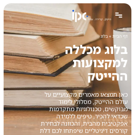
לתוכן
דף הבית
»
בלוג
בלוג מכללה
למקצועות
ההייטק
כאן תמצאו מאמרים מקצועיים על
עולם ההייטק, מסלולי לימוד
מבוקשים, טכנולוגיות מתקדמות
שכדאי להכיר, טיפים ללמידה
אפקטיבית מהבית, והכוונה לבחירת
קורסים דיגיטליים שיפתחו לכם דלת