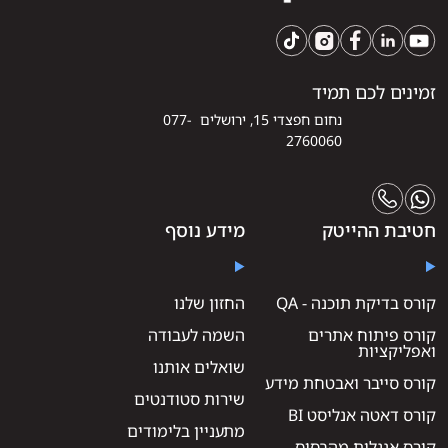
זמינים לכם תמיד
נחום חפצדי 15, ירושלים 077-
2760060
חטיבת ההייטק
מידע נוסף
קורס בדיקת תוכנה - QA
החזון שלנו
קורס פיתוח אתרים
השמה לעבודה
ואפליקציות
שואלים אותנו
קורס סייבר ואבטחת מידע
שירות סטודנטים
קורס דאטה אנליסט BI
מתעניין בלימודים
קורס אנגלית מהבסיס