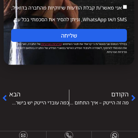
אני מאשר/ת קבלת הודעות שיווקיות מהחברה בדוא״ל,
SMS ו/או WhatsApp, וניתן להסיר את הסכמתי בכל עת.
שליחה
במילוי הטופס אני מאשר/ת כי קראתי את תנאי השימוש
ו
מדיניות הפרטיות
של החברה, ואני נותן/ת
את הסכמתי לאיסוף, לשמירה ולעיבוד המידע האישי במאגרי המידע של החברה בהתאם להוראות
מדיניות הפרטיות.
הקודם
הבא
מה זה הייטק – איך התחום שינה את שוק העבודה ומה זה אומר לגביך
כמה עובדי הייטק יש בישראל – הנתונים, המגמות והמשמעות לעתיד