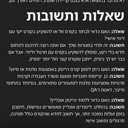
לא מדובר בהוצאה אלא בנכס קריירה שמניב רווחים לאורך זמן.
שאלות ותשובות
שאלה:
האם כדאי לבחור בקורס זול או להשקיע בקורס יקר עם
ליווי אישי?
תשובה:
זה תלוי במטרות שלך. אם אתה רוצה להיכנס לתחום
חדש בלי רקע, מומלץ להשקיע בקורס עם תרגול וליווי. אבל אם
כבר יש לך ניסיון, ייתכן שקורס קצר וזול יותר יספיק.
שאלה:
האם ניתן לממן קורס הייטק באמצעות מלגות או סיוע?
תשובה:
כן. קיימות תוכניות מטעם משרד העבודה וקרנות
פרטיות שמציעות מלגות למועמדים מתאימים, במיוחד בתחומי
סייבר, דאטה ו־QA.
שאלה:
האם כדאי ללמוד הייטק אונליין?
תשובה:
בהחלט. לימודים אונליין מאפשרים גמישות, חיסכון
בזמן ועלות נמוכה יותר, אך חשוב לוודא שהקורס כולל תמיכה,
תרגולים ומשוב אישי.