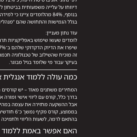
דיווחו על עלייה משמעותית בביטחון ל
בנוסף, 84% מהלומדים ציינו כי למידה אונליין אפשרה להם לשמור על התמדה לאורך זמן
בגלל הגמישות והתחושה שהם “מנהלים
עוד נתון מעניין:
לומדים שעשו שימוש באפליקציות תרגו
שיפרו את הדיוק הדקדוקי שלהם ב־27% בממוצע.
זה מוכיח שהשילוב של טכנולוגיה חכמה
בעיקר עבור מי שלומד בגיל מבוגר.
כמה עולה ללמוד אנגלית או
המחירים משתנים מאוד – יש קורסים חי
בדרך כלל, קורס עם ליווי אישי ומורה אנ
אבל ההשקעה מחזירה את עצמה במהיר
בממוצע, קורס מקיף נמשך כ־6 חודשים ועולה בין 2,000 ל־6,000 ש"ח,
בהתאם לרמה, לשעות הליווי ולתמיכה 
האם אפשר באמת ללמוד ל