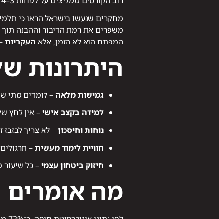
רוב הקורסים ממליצים על לפחות 3–4 שעות לימוד בשבוע לאורך תקופה של חצי שנה.
מחקרים שנעשו בישראל הראו כי תלמיד
משפרים את רמת הדיבור וההבנה תוך פחות מ־4
המפתח הוא לא הזמן, אלא
העקביות
– 
היתרונות של 
גמישות מלאה
– לומדים מתי שר
למידה בקצב אישי
– אין לחץ של
נוחות וחיסכון
– לא צריך לבזבז ז
חוויית לימוד מעשית
– תרגולים 
חיזוק ביטחון עצמי
– כל שיעור 
מה אומרים 
לפי נתוני אוניברסיטת חיפה, כ־72% מהמבוגרים שהשתתפו בקורסי אנגלית אונליין