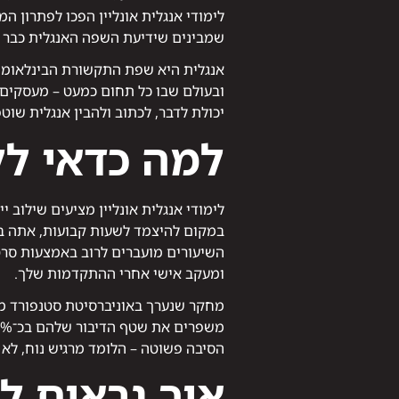
לימודי אנגלית אונליין הפכו לפתרון ה
שמבינים שידיעת השפה האנגלית כבר 
אנגלית היא שפת התקשורת הבינלאומי
ובעולם שבו כל תחום כמעט – מעסקים ו
יכולת לדבר, לכתוב ולהבין אנגלית שו
למה כדאי לל
לימודי אנגלית אונליין מציעים שילוב י
במקום להיצמד לשעות קבועות, אתה בו
השיעורים מועברים לרוב באמצעות סרטו
ומעקב אישי אחרי ההתקדמות שלך.
מחקר שנערך באוניברסיטת סטנפורד מצא
משפרים את שטף הדיבור שלהם בכ־35% מהר יותר לעומת תלמידים בכיתות פרונטליות.
הסיבה פשוטה – הלומד מרגיש נוח, לא מ
איך נראים לי