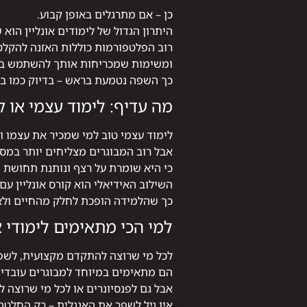
כן – אם מתרגלים באופן קבוע.
היתרון הגדול של לימודים אונליין הוא
רוב הפלטפורמות כוללות האזנה להקלטו
ומשימות שמכריחות אותך להשתמש בש
כך השפה נטמעת בראש – בדיוק כמו בי
מה עדיף: לימוד עצמי או ק
לימוד עצמי טוב למי שמכיר את עצמו ו
אבל רוב המבוגרים מצליחים יותר במסג
כי היא שומרת על רצף ונותנת תחושת מ
השילוב האידיאלי הוא קורס אונליין עם
כך שהלמידה הופכת לחלק מהחיים ולא 
למי הכי מתאימים לימודי א
לכל מי שרוצה להתקדם מקצועית, לשפר
הם מתאימים במיוחד למבוגרים עובדים,
אבל גם לפנסיונרים או לכל מי שרוצה ל
אין גיל לשפר את האנגלית – רק החלטה