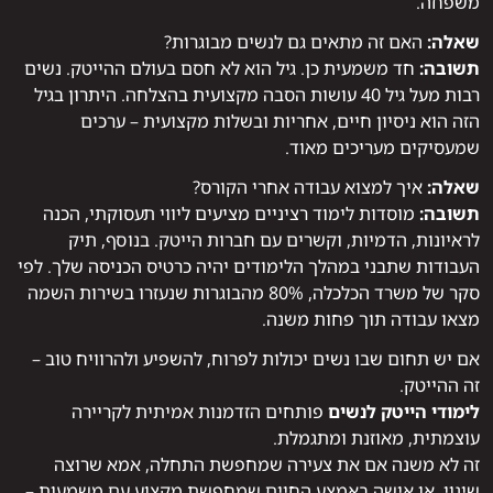
משפחה.
שאלה:
האם זה מתאים גם לנשים מבוגרות?
תשובה:
חד משמעית כן. גיל הוא לא חסם בעולם ההייטק. נשים
רבות מעל גיל 40 עושות הסבה מקצועית בהצלחה. היתרון בגיל
הזה הוא ניסיון חיים, אחריות ובשלות מקצועית – ערכים
שמעסיקים מעריכים מאוד.
שאלה:
איך למצוא עבודה אחרי הקורס?
תשובה:
מוסדות לימוד רציניים מציעים ליווי תעסוקתי, הכנה
לראיונות, הדמיות, וקשרים עם חברות הייטק. בנוסף, תיק
העבודות שתבני במהלך הלימודים יהיה כרטיס הכניסה שלך. לפי
סקר של משרד הכלכלה, 80% מהבוגרות שנעזרו בשירות השמה
מצאו עבודה תוך פחות משנה.
אם יש תחום שבו נשים יכולות לפרוח, להשפיע ולהרוויח טוב –
זה ההייטק.
לימודי הייטק לנשים
פותחים הזדמנות אמיתית לקריירה
עוצמתית, מאוזנת ומתגמלת.
זה לא משנה אם את צעירה שמחפשת התחלה, אמא שרוצה
שינוי, או אישה באמצע החיים שמחפשת מקצוע עם משמעות –