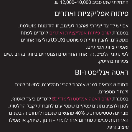
התחלתי שנע סביב 10,000–12,000 ₪.
פיתוח אפליקציות ואתרים
אם יש לך צד יצירתי ואהבה לעיצוב, זו הזדמנות מושלמת.
במסגרת
קורס פיתוח אפליקציות ואתרים
לומדים לפתח
ממשקים, להבין חוויית משתמש (UI/UX), וליצור אתרים
ואפליקציות אמיתיים.
לפי נתוני הלמ״ס, זהו אחד התחומים הצומחים ביותר בקרב נשים
צעירות בהייטק.
דאטה אנליסט ו-BI
תחום שמתאים למי שאוהבת להבין תהליכים, לחשוב לוגית
ולנתח מספרים.
במסגרת
קורס דאטה אנליסט ולימודי BI
לומדים כיצד לאסוף,
לסנן ולהציג נתונים עסקיים שמסייעים לחברות לקבל החלטות.
מבחינה סטטיסטית, כ־40% מהנשים שנכנסו לתחום זה בשנים
האחרונות מגיעות מתחום אחר לגמרי – חינוך, שיווק, או אפילו
עיצוב גרפי.