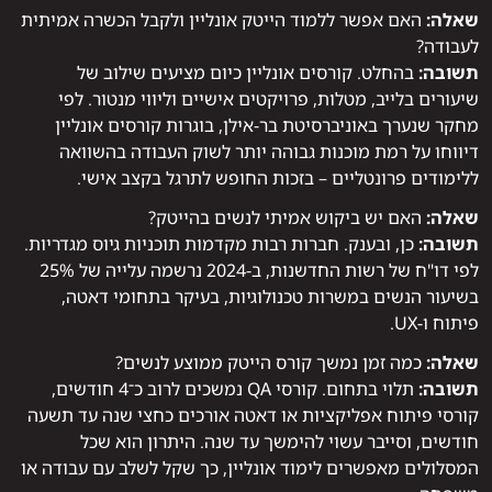
שאלה:
האם אפשר ללמוד הייטק אונליין ולקבל הכשרה אמיתית
לעבודה?
תשובה:
בהחלט. קורסים אונליין כיום מציעים שילוב של
שיעורים בלייב, מטלות, פרויקטים אישיים וליווי מנטור. לפי
מחקר שנערך באוניברסיטת בר-אילן, בוגרות קורסים אונליין
דיווחו על רמת מוכנות גבוהה יותר לשוק העבודה בהשוואה
ללימודים פרונטליים – בזכות החופש לתרגל בקצב אישי.
שאלה:
האם יש ביקוש אמיתי לנשים בהייטק?
תשובה:
כן, ובענק. חברות רבות מקדמות תוכניות גיוס מגדריות.
לפי דו"ח של רשות החדשנות, ב-2024 נרשמה עלייה של 25%
בשיעור הנשים במשרות טכנולוגיות, בעיקר בתחומי דאטה,
פיתוח ו-UX.
שאלה:
כמה זמן נמשך קורס הייטק ממוצע לנשים?
תשובה:
תלוי בתחום. קורסי QA נמשכים לרוב כ־4 חודשים,
קורסי פיתוח אפליקציות או דאטה אורכים כחצי שנה עד תשעה
חודשים, וסייבר עשוי להימשך עד שנה. היתרון הוא שכל
המסלולים מאפשרים לימוד אונליין, כך שקל לשלב עם עבודה או