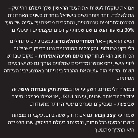
אם את שוקלת לעשות את הצעד הראשון שלך לעולם ההייטק –
את לא לבד. יותר ויותר נשים בישראל בוחרות בשנים האחרונות
להיכנס לתחומים טכנולוגיים, ומחקרים מראים על עלייה של מעל
30% בשיעור הנשים שנרשמות לקורסים מקצועיים דיגיטליים.
הטיפ הראשון –
אל תפחדי מהלא נודע
. כמעט כולם מתחילים
בלי רקע טכנולוגי, והקורסים המודרניים נבנו בדיוק בשביל זה.
הכי חשוב הוא לבחור
קורס עם תמיכה אמיתית
– מקום שבו יש
ליווי אישי, יחס אנושי ומדריכים שמלווים אותך גם כשיש רגעים
קשים. הליווי הזה עושה את ההבדל בין ויתור באמצע לבין הצלחה
אמיתית.
במהלך הלימודים, השקיעי זמן ב
בניית תיק עבודות אישי
. זה
יכול להיות אתר שבנית, עיצוב UX UI, או אפילו פרויקט סייבר
שביצעת – מעסיקים מעריכים עשייה יותר מתעודות.
שמרי על
קצב קבוע
, גם אם זה רק שעה ביום. עקביות מנצחת
כישרון כמעט בכל תחום, ובמיוחד בעולם ההייטק, שבו הלמידה
היא תהליך מתמשך.