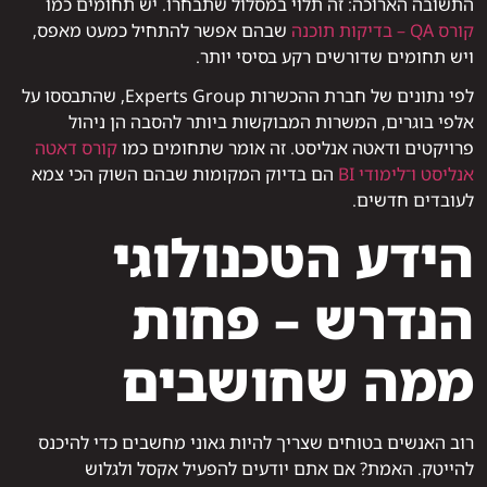
התשובה הארוכה: זה תלוי במסלול שתבחרו. יש תחומים כמו
קורס QA – בדיקות תוכנה
שבהם אפשר להתחיל כמעט מאפס,
ויש תחומים שדורשים רקע בסיסי יותר.
לפי נתונים של חברת ההכשרות Experts Group, שהתבססו על
אלפי בוגרים, המשרות המבוקשות ביותר להסבה הן ניהול
פרויקטים ודאטה אנליסט. זה אומר שתחומים כמו
קורס דאטה
אנליסט ו־לימודי BI
הם בדיוק המקומות שבהם השוק הכי צמא
לעובדים חדשים.
הידע הטכנולוגי
הנדרש – פחות
ממה שחושבים
רוב האנשים בטוחים שצריך להיות גאוני מחשבים כדי להיכנס
להייטק. האמת? אם אתם יודעים להפעיל אקסל ולגלוש