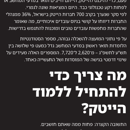
פעם, כדי להיכנס להייטק, הייתם חייבים תואר במדעי המחשב או
לפחות רקע טכנולוגי כבד. היום המציאות שונה לגמרי.
לפי סקר שנערך בקרב 700 חברות הייטק בישראל, 36% ממנהלי
החברות דיווחו על קושי בגיוס עובדים איכותיים, מה שאומר
שהחברות מחפשות עובדים טובים ומוכנות להתגמש בדרישות.
על פי נתוני המועצה להשכלה גבוהה, מספר הסטודנטיות
הלומדות תואר ראשון במדעי המחשב גדל כמעט פי שלושה בין
תש"ע לתשפ"ג – מ־2,620 ל־7,720. המספרים האלה מעידים על
שינוי דרמטי בגישה של המוסדות ושל התעשייה כאחד.
מה צריך כדי
להתחיל ללמוד
הייטק?
התשובה הקצרה: פחות ממה שאתם חושבים.