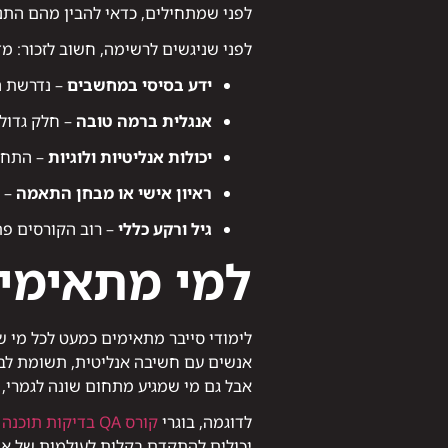
לפני שמתחילים, כדאי להבין מהם הת
לפני שניגשים לרשימה, חשוב לזכור: מד
ידע בסיסי במחשבים
– נדרשת היכרות עם מער
אנגלית ברמה טובה
– חלק גדול 
יכולות אנליטיות ולוגיות
– התחום
ראיון אישי או מבחן התאמה
– 
גיל ורקע כללי
– רוב הקורסים פתוחים מגיל 18 ומעלה, ומתאימים במיוחד לחיי
למי מתאימים
לימודי סייבר מתאימים כמעט לכל מי 
אנשים עם חשיבה אנליטית, תשומת לב ל
אבל גם מי שמגיע מתחום שונה לגמרי, 
לדוגמה, בוגרי
קורס QA בדיקות תוכנה
יכולים להתקדם בקלות לעולמות של א