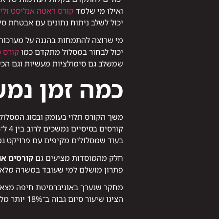
ואילו מי שלמד
קורס דאטה אנליסט ולימו
יכול לשלב ניתוח נתונים עם אבטחת סי
מי שרוצה להתמחות בהגנה על מערכות
יכול לבחור במסלול מתקדם כמו
קורס 
שמשלב גם סימולציות מעשיות וגם הכ
כמה זמן נמש
משך הקורס תלוי בעומק ובסוג המסלול.
קורסים בסיסיים נמשכים לרוב בין 4 ל־6 חודשים,
בעוד שמסלולים מקיפים עם פרויקט גמר יכולים
חלק מהמוסדות מציעים גם
קורסים אונ
פתרון מושלם למי שעובד במשרה מלאה 
מחקר שנערך באוניברסיטת חיפה מצא כי
הציגו שיעור סיום גבוה ב־18% יותר מלומדים בקורסים פרונטליים בלבד – בעיקר בזכות הגמישות והגישה האישית.