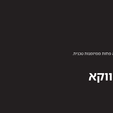
פחות ממיומנות טכנית.
ווקא