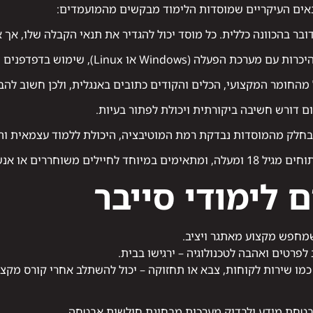
נאים העיקריים שמוסדות הלימוד מבקשים מהמועמדים:
ובר בהכוונה כללית. כל מוסד יכול להגדיר את תנאי הקבלה שלו, אך 
כת הפעלה (Windows או Linux), שימוש בדפדפנים וכלי אופיס.
מהחומר המקצועי, הכלים והקודים כתובים באנגלית, ולכן חשוב להבי
 דורש חשיבה ביקורתית ויכולת לפתור בעיות.
בחלק מהמוסדות נבדקת רמת המוטיבציה, היכולת ללמוד עצמאית והב
לים משוחררים או אנשים בהסבה מקצועית.
 לימודי סייבר
שמחפש מקצוע מאתגר ויציב.
פרטים ואהבה לטכנולוגיה – ירגישו בבית.
כמו שירות לקוחות, צבא או תחזוקה – יכול להשתלב אחרי קורס מקצו
בטחת מידע ולבדוק מערכות מבחינת חולשות אבטחה.