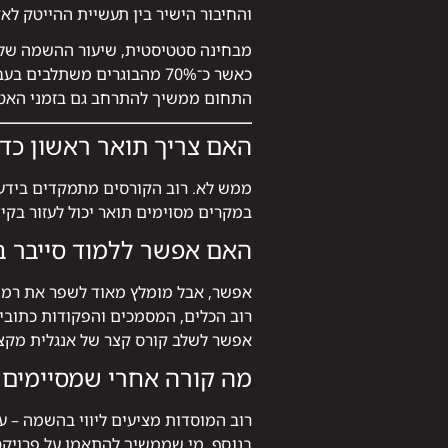
והחיבור הישיר בין תעשיית ההייטק לא
מבחינה סטטיסטית, שיעור ההשמה של ב
כאשר כ־70% מהבוגרים משתלבים בעבודה תוך פחות משנה מסיום הלימודים.
התחום ממשיך להתרחב גם בזמני האטה
האם צריך תואר ראשון כדי
ממש לא. רוב הקורסים מתמקדים בידע 
במקרים מסוימים תואר יכול לעזור בקי
האם אפשר ללמוד סייבר ב
אפשר, אבל מומלץ מאוד לשפר את רמת 
רוב הכלים, המסמכים והפקודות כתובי
אפשר לשלב קורס קצר של אנגלית מקצו
מה קורה אחרי שמסיימים 
רוב המוסדות מציעים ליווי בהשמה – עז
בנוסף, מי שממשיך להתאמן על פרויקט