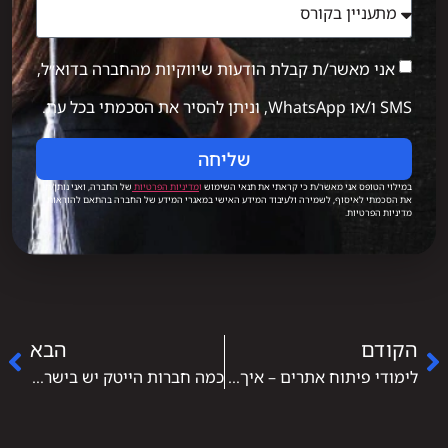
אני מאשר/ת קבלת הודעות שיווקיות מהחברה בדוא״ל,
SMS ו/או WhatsApp, וניתן להסיר את הסכמתי בכל עת.
שליחה
במילוי הטופס אני מאשר/ת כי קראתי את תנאי השימוש
ו
מדיניות הפרטיות
של החברה, ואני נותן/ת
את הסכמתי לאיסוף, לשמירה ולעיבוד המידע האישי במאגרי המידע של החברה בהתאם להוראות
מדיניות הפרטיות.
הקודם
הבא
לימודי פיתוח אתרים – איך נכנסים לעולם שבונה את האינטרנט
כמה חברות הייטק יש בישראל – תמונת מצב עדכנית והמשמעות שלה