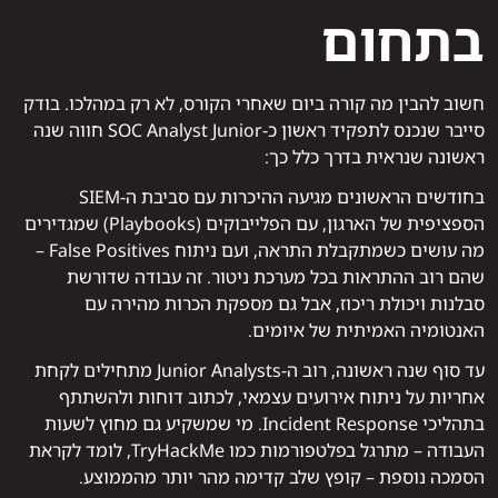
בתחום
חשוב להבין מה קורה ביום שאחרי הקורס, לא רק במהלכו. בודק
סייבר שנכנס לתפקיד ראשון כ-SOC Analyst Junior חווה שנה
ראשונה שנראית בדרך כלל כך:
בחודשים הראשונים מגיעה ההיכרות עם סביבת ה-SIEM
הספציפית של הארגון, עם הפלייבוקים (Playbooks) שמגדירים
מה עושים כשמתקבלת התראה, ועם ניתוח False Positives –
שהם רוב ההתראות בכל מערכת ניטור. זה עבודה שדורשת
סבלנות ויכולת ריכוז, אבל גם מספקת הכרות מהירה עם
האנטומיה האמיתית של איומים.
עד סוף שנה ראשונה, רוב ה-Junior Analysts מתחילים לקחת
אחריות על ניתוח אירועים עצמאי, לכתוב דוחות ולהשתתף
בתהליכי Incident Response. מי שמשקיע גם מחוץ לשעות
העבודה – מתרגל בפלטפורמות כמו TryHackMe, לומד לקראת
הסמכה נוספת – קופץ שלב קדימה מהר יותר מהממוצע.