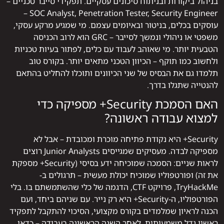
בניהול ביקורות ובניתוח סיכונים עסקיים. תפקידי סייבר טכניים –
SOC Analyst, Penetration Tester, Security Engineer –
עוסקים בכלים, בניטור ובאיומים עצמם. מי שמגיע מרקע עסקי,
משפטי או ניהולי ונמשך לסייבר – GRC הוא לרוב הכניסה
הטבעית יותר. מי שאוהב לעבוד עם כלים, לפתור בעיות טכניות
ולחשוב כמו תוקף – הכיוון הטכני מתאים יותר. בקורס טוב
תלמדו גם את הבסיס של שני הכיוונים ותוכלו להחליט בהתאם
להנטייה שתגלו בדרך.
האם הסמכת Security+ מספיקה כדי
למצוא עבודה ראשונה?
Security+ היא נקודת פתיחה מוכרת ומכובדת – אבל לא
מספיקה לבדה. מעסיקים שמגייסים Junior Analysts רוצים
לראות שניים: הסמכה שמוכיחה ידע בסיסי (Security+ מספקת
את זה) ופורטפוליו שמוכיח יכולת מעשית – תרגולים ב-
TryHackMe, פרויקט CTF, הדגמה של כלי שהשתמשתם בו. בלי
הפורטפוליו, ה-Security+ היא רק נייר. עם שניהם ביחד, ועם
הכנה לראיון שמלמדים בקורס מקצועי, הסיכוי להתקבל לתפקיד
ראשון גדל משמעותית. לאחר השנה הראשונה בעבודה – כדאי