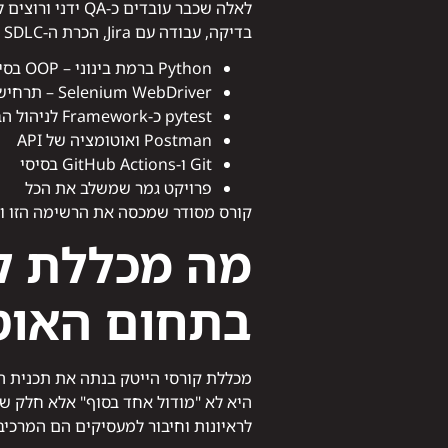
לאלה שכבר עובד
בדיקה, עבודה עם Jira, הכרת ה-SDLC – הוא בסיס יציב שעליו בונים. מה שצריך להוסיף הוא:
Python ברמת בינוני – OOP בסיסי, עבודה עם ספריות
Selenium WebDriver – תרחישים מלאים, לא רק דמו
pytest כ-Framework לניהול הבדיקות
Postman ואוטומציה של API
Git ו-GitHub Actions בסיסי
פרויקט גמר שמשלב את הכל
קורס מסודר שמכסה את הרשימה הזו ומו
מה מכללת קו
בתחום האוט
היא לא "מודול אחד בסוף" אלא חלק שמש
לראיונות וחיבור למעסיקים הם המרכיב