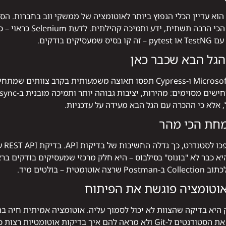
חרף הגיל שלו, Selenium WebDriver הוא עדיין הכלי הנפוץ ביותר לאוטומציה של ממשקי וו
בשנתיים האחרונות, Playwright של Microsoft ו-Cypress תפסו תאוצה משמעו
, אלא כי ההכרה עם הגל הבא מעידה על עדכניות.
Python reques או RestAssured היא כבר לא "בונוס" בסילבוס – היא חלק מרכזי שמעסיקים
Jenkins, GitLab CI. קורס שלא מכניס את הסטודנטים ל-Git ולא מראה להם איך