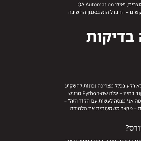
מתאים למי שרוצה לבנות מוצרים, ואילו QA Automation
קשים – ההבדל הוא בסגנון החשיבה
 בדיקות
 לדעת שחלק ניכר מהקורס יוקדש ללימוד Python – ולכן כניסה ללא רקע בכלל מצריכה נכונות להשקיע
יותר בחודש-חודשיים הראשונים. מי שעבד כ-QA ידני ומכיר את הצד הלוגי של בדיקות, אבל לא כתב שורת קוד בחייו – יגלה שה-Python מרגיש
 אני מנסה לעשות עם הקוד הזה" –
 של בדיקות – ולא כשפה עצמאית – מקצר משמעותית את הלמידה
ורס?