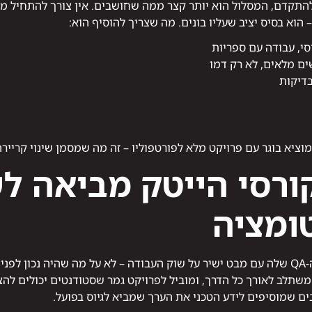
ים כ-QA ידני ורוצים להתקדם, המסלול הוא יותר קצר ממה שחושבים. אין צורך לה
ציא בוגר עם פרויקט מלא לפורטפוליו – זה מה שמסמן שינוי קריירה
רסי הייטק מביאה ל
ומציה
מכללת קורסי הייטק בנתה את תכנית ה-QA שלה עם מבט ישיר על שוק העבודה – לא על מה ש
תלב לאורך כל הדרך, ומוביל לפרויקט גמר שסטודנטים יכולים להציג
ים שמוסיפים לידע הטכני את הערך שמביא לגיוס בפועל.