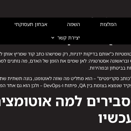
ניינים – וגם לשכר מהותית אחר.
אוטומציה בבדיקות ת
ד"
ומטיות כ"אותם בדיקות ידניות, רק שמישהו כתב קוד שמריץ אותן לב
וטומציה ב-QA היא בראש ובראשונה אסטרטגיה: לאן שמים את הזמן של האדם, מה נותני
 בביטחון ובמהירות.
QA Automati לא סתם "כותב סקריפטים" – הוא מחליט מה שווה לאוטומט, בונה תשת
– ולכן הוא גם אחד המבוקשים ביותר בשוק כיום.
בירים למה אוטומציה 
כשיו