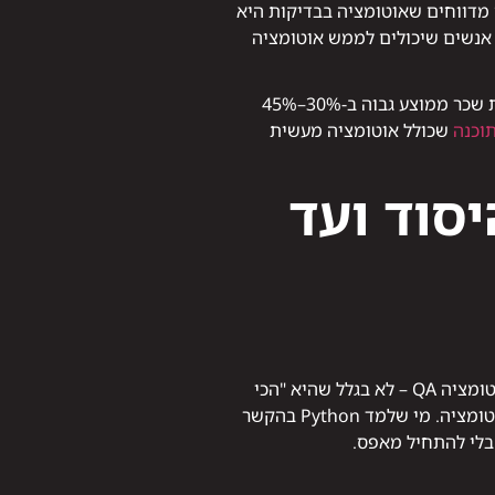
Worl, שסוקר מדי שנה מאות חברות טכנולוגיה בעולם, 63% מהארגונים מדווחים שאוטומציה בבדיקות היא
סור חריף של אנשים שיכולים לממש אוטומציה
בישראל, ניתוח משרות פתוחות בפלטפורמות גיוס מרכזיות מראה שמשרות לאנשי QA Automation נושאות שכר ממוצע גבוה ב-30%–45%
תוכנה
שכולל אוטומציה מעשית
סוד ועד
לפני Selenium ולפני Playwright, צריך להבין קוד. Python היא בחירת הפתיחה הנפוצה ביותר בקורסי אוטומציה QA – לא בגלל שהיא "הכי
טובה" באופן מוחלט, אלא כי הסינטקס שלה קריא, הקהילה שלה ענקית ויש לה ספריות ייעודיות מעולות לאוטומציה. מי שלמד Python בהקשר