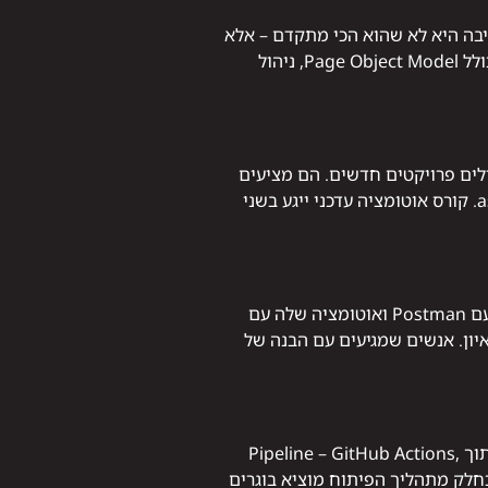
ב בחברות. הסיבה היא לא שהוא הכי מתקדם – אלא
שהוא הכי נפוץ, מה שאומר שיש סביבו הכי הרבה תשתית, ידע ותמיכה קהילתית. לדעת Selenium כראוי – כולל Page Object Model, ניהול
תית בקרב צוותים שמתחילים פרויקטים חדשים. הם מציעים
יתרונות ברורים על פני Selenium בתרחישים מסוימים: מהירות, יציבות גבוהה יותר ותמיכה מובנית ב-async. קורס אוטומציה עדכני ייגע בשני
ככל שארכיטקטורות מיקרו-שירותים הפכו לסטנדרט, כך גדלה החשיבות של בדיקות API. בדיקת REST API עם Postman ואוטומציה שלה עם
 בודקים בראיון. אנשים שמגיעים עם הבנה של
בדיקה שרצה רק על המחשב של הבודק היא בדיקה שהצוות לא יכול לסמוך עליה. אוטומציה אמיתית חיה בתוך Pipeline – GitHub Actions,
 בדיקות אוטומטיות רצות כחלק מתהליך הפיתוח מוציא בוגרים