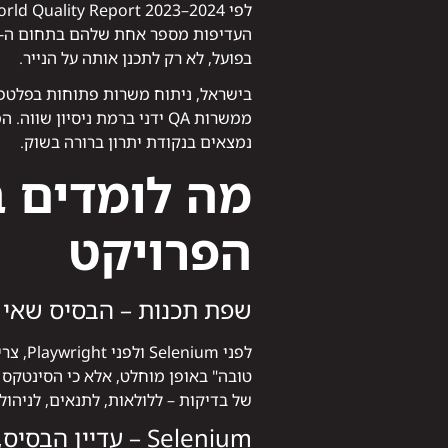
בפועל, לא רק לתכנן אותה על הנייר.
ממשרות QA ידני ברמת ניסיון שווה. המעסיקים מוכנים לשלם על הנדירות – ואנשים שיצאו מ
נמצאים בנקודת יתרון ברורה בשוק.
מה לומדים ב
הפרויקט
שפת תכנות – הבסיס שאי 
של בדיקות – ללולאות, לתנאים, לניהול exceptions ולעבודה עם קבצים – יכול לעבור לכל כלי אחר בהמשך בלי להתחיל מאפ
Selenium – עדיין הבסיס, גם ב-2025