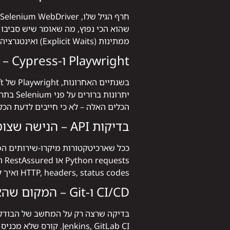
ממתינות (Explicit Waits) ואינטגרציה עם TestNG או pytest – זה קו בסיס שמעסיקים בודקים.
Playwright ו-Cypress – הגל הבא שכבר כאן
הכלים האלה – לא כי חייבים לדעת הכל
בדיקות API – הנישה שצומחת הכי מהר
ts
HTTP, headers, status codes ואיך לכתוב Collection ב-Postman שרצה אוטומטית – בולטים מיד.
CI/CD ו-Git – המקום שהאוטומציה פוגשת את הפיתוח