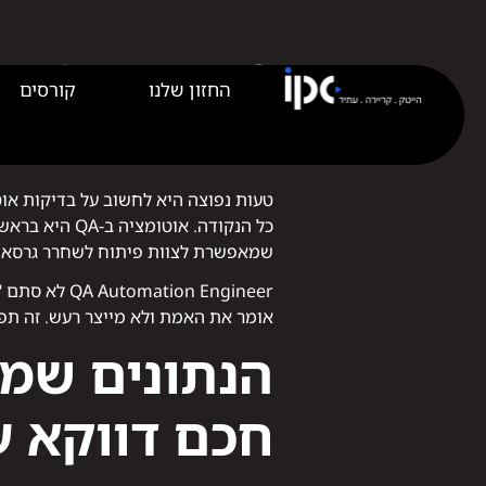
אמיתית. זה גם הנתיב למחוזות יותר מע
מה זה בעצם 
ולמה זה לא "QA עם קו
טעות נפוצה היא לחשוב על בדיקות אוט
כל הנקודה. א
שמאפשרת לצוות פיתוח לשחרר גרסאות
on Engineer
אומר את האמת ולא מייצר רעש. זה תפקיד שנמצא בצומת בין QA, פיתוח ו-DevOps 
הנתונים שמס
חכם דווקא ע