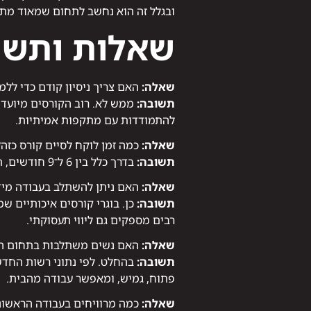
ובגלל זה הוא נחשב לתחום שמאוד מתא
שאלות ותשו
שאלה:
האם צריך ניסיון קודם כדי ללמו
תשובה:
ממש לא. רוב הקורסים מיועדי
להתמודדות עם מתקפות אמיתיות.
שאלה:
כמה זמן לוקח לסיים קורס כזה?
תשובה:
בדרך כלל בין 6 ל־9 חודשים, תלוי במסלול. יש גם תוכניות מואצות שנמשכות כ־4 חודשים בלבד, עם לימודים אונליין.
שאלה:
האם ניתן להשתלב בעבודה מיד
תשובה:
רבים מספקים גם ליווי תעסוקתי.
שאלה:
האם נשים משתלבות בתחום ההג
תשובה:
פתוח, גמיש, ומאפשר עבודה מהבית.
שאלה:
כמה מרוויחים בעבודה הראשונ