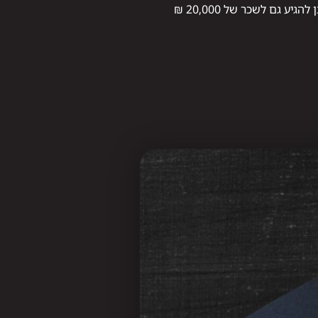
השכר ההתחלתי נע סביב 10,000–13,000 ₪ לחודש, ועולה במהירות עם הניסיון. אחרי שנתיים ניתן להגיע גם לשכר של 20,000 ₪