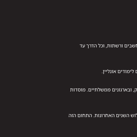
שבים ורשתות, וכל הדרך עד
יק עבודות מעשי מוצאים עבודה במוקדי SOC, בחברות הייטק, ובארגונים ממשלתיים. מוסדות
וני רשות החדשנות, שיעור הנשים בתפקידי אבטחת מידע בישראל עלה ב־29% בשלוש השנים האחרונות. התחום הזה