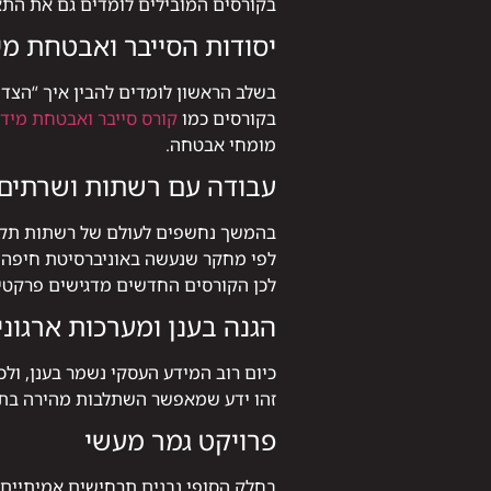
בקורסים המובילים לומדים גם את התאו
יסודות הסייבר ואבטחת מי
בשלב הראשון לומדים להבין איך “הצד 
בקורסים כמו
קורס סייבר ואבטחת מיד
מומחי אבטחה.
עבודה עם רשתות ושרתים
בהמשך נחשפים לעולם של רשתות תקשור
לפי מחקר שנעשה באוניברסיטת חיפה, 76% מהמעסיקים בתחום מעדיפים עובדים שביצעו פרויקט מעשי במהלך הלימודים
לכן הקורסים החדשים מדגישים פרקטיק
הגנה בענן ומערכות ארגוני
כיום רוב המידע העסקי נשמר בענן, ולכן
זהו ידע שמאפשר השתלבות מהירה בתפקידי DevSecOps או ניתוח אירועי ס
פרויקט גמר מעשי
בחלק הסופי נבנים תרחישים אמיתיים: נ