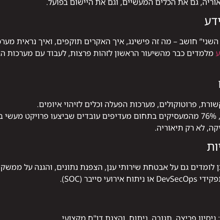
ריה, גם את הכלים המעשיים, וגם את היישום בפועל.
דע
השני” חושב – מה זה פישינג, איך האקרים תוקפים, ואיך נראית מע
ע
מלמדים כבר מהשיעור הראשון לזהות פרצות, לעבוד עם מערכות הגנ
ת, פרוטוקולים, מערכות הפעלה וכלים לזיהוי איומים.
 —
ה, לא רק תיאוריה.
ות
 לומדים גם על אבטחת שירותי ענן, הצפנת נתונים, והגנה על ממשקי API
ייבר (SOC).
יסיון פריצה, תגובה, ניתוח, והצגת דו"ח מקצועי.