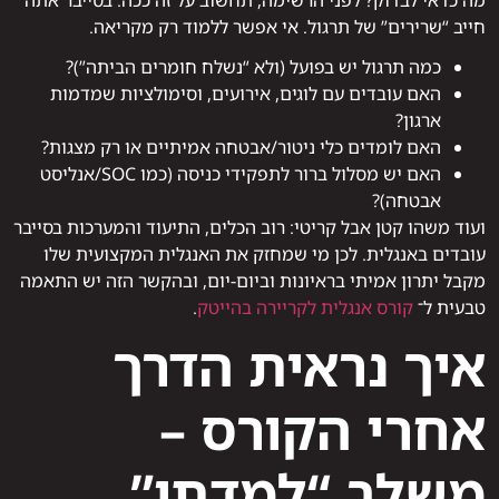
מה כדאי לבדוק? לפני הרשימה, תחשוב על זה ככה: בסייבר אתה
חייב “שרירים” של תרגול. אי אפשר ללמוד רק מקריאה.
כמה תרגול יש בפועל (ולא “נשלח חומרים הביתה”)?
האם עובדים עם לוגים, אירועים, וסימולציות שמדמות
ארגון?
האם לומדים כלי ניטור/אבטחה אמיתיים או רק מצגות?
האם יש מסלול ברור לתפקידי כניסה (כמו SOC/אנליסט
אבטחה)?
ועוד משהו קטן אבל קריטי: רוב הכלים, התיעוד והמערכות בסייבר
עובדים באנגלית. לכן מי שמחזק את האנגלית המקצועית שלו
מקבל יתרון אמיתי בראיונות וביום-יום, ובהקשר הזה יש התאמה
טבעית ל־
קורס אנגלית לקריירה בהייטק
.
איך נראית הדרך
אחרי הקורס –
משלב “למדתי”