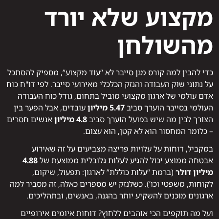
מקצוע שלא יורד
מהשולחן
כדי להבין למה קורס מגן סייבר לא “עוד מקצוע”, מספיק להסתכל
על נתוני שוק העבודה והנזק הכלכלי מאירועי סייבר. לפי דו"ח כוח
אדם עולמי של ארגון מקצועי מוביל בתחום, גודל כוח העבודה
העולמי בסייבר הוערך סביב
5.47 מיליון
עובדים, אבל הפער בין
הצורך לבין מה שיש בפועל הוערך סביב
4.8 מיליון
אנשים חסרים
– כלומר המחסור הוא לא קטן, הוא עצום.
במקביל, דוחות על עלויות פריצה מצביעים על זה שאירוע
אבטחה ממוצע יכול להגיע לעלות גלובלית ממוצעת של
4.88
מיליון דולר
(ברמת “עלות כוללת” לארגון: תפעול, שיקום,
לקוחות, משפטי וכו’). כשלנזק יש מספרים כאלה, זה מסביר למה
ארגונים מוכנים להשקיע יותר בהגנה, באנשים, ובתהליכים.
ועל מה תוקפים הכי אוהבים ללחוץ? דוחות איומים אירופיים