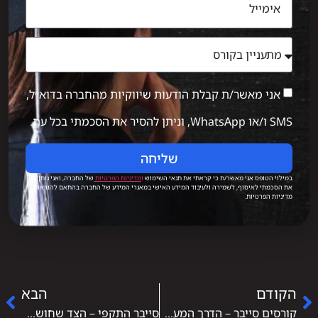
אני מאשר/ת קבלת הודעות שיווקיות מהחברה בדוא״ל,
SMS ו/או WhatsApp, וניתן להסיר את הסכמתי בכל עת.
שליחה
במילוי הטופס אני מאשר/ת כי קראתי את תנאי השימוש
ו
מדיניות הפרטיות
של החברה, ואני נותן/ת
את הסכמתי לאיסוף, לשמירה ולעיבוד המידע האישי במאגרי המידע של החברה בהתאם להוראות
מדיניות הפרטיות.
הקודם
הבא
קורסים סייבר – הדרך המעשית להיכנס לעולם אבטחת המידע
סייבר התקפי – הצד שחושב כמו תוקף כדי להגן טוב יותר