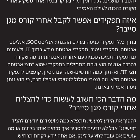
להסביר מושגים. לכן, הזמן תלוי בעיקר בכמה אתה משקיע אחרי
הקורס בהכנה לעולם האמיתי.
איזה תפקידים אפשר לקבל אחרי קורס מגן
סייבר?
בדרך כלל תפקידי כניסה בעולם ההגנתי: אנליסט SOC, אנליסט
אבטחה, תפקידי ניטור, תפקידי אבטחת מידע בתוך IT, ולעיתים
גם תפקידי תמיכה טכנית עם אחריות אבטחתית. מה שקורה
להרבה אנשים הוא שהם מתחילים בתפקיד שהוא “חצי אבטחה
חצי IT”, ואז תוך כמה חודשים-שנה, עם ניסיון, קופצים לתפקיד
אבטחה מלא. וזה לגמרי מסלול לגיטימי ואפילו חכם, כי הוא נותן
ניסיון אמיתי בארגון.
מה הדבר הכי חשוב לעשות כדי להצליח
אחרי קורס מגן סייבר?
להפוך את הידע למעשי. תתפלא כמה מועמדים יודעים להגיד
“פישינג” אבל לא יודעים להסביר איך מזהים אותו בלוגים או מה
עושים אם עובד לחץ על לינק. אם אתה יודע לקחת תרחיש,