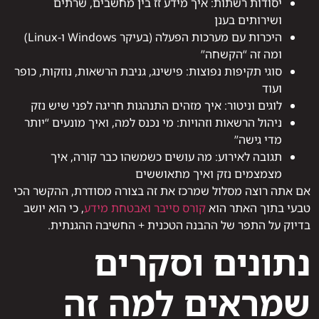
יסודות רשתות: איך מידע זז בין מחשבים, שרתים
ושירותים בענן
היכרות עם מערכות הפעלה (בעיקר Windows ו-Linux)
ומה זה “הקשחה”
סוגי תקיפות נפוצות: פישינג, גניבת הרשאות, נוזקות, כופר
ועוד
לוגים וניטור: איך מזהים התנהגות חריגה לפני שיש נזק
ניהול הרשאות וזהויות: מי נכנס למה, ואיך מונעים “יותר
מדי גישה”
תגובה לאירוע: מה עושים כשמשהו כבר קורה, איך
מצמצמים נזק ואיך מתאוששים
אם אתה רוצה מסלול שמרכז את זה בצורה מסודרת, ההקשר הכי
טבעי בתוך האתר הוא
קורס סייבר ואבטחת מידע
, כי הוא יושב
בדיוק על התפר של ההבנה הטכנית + החשיבה ההגנתית.
נתונים וסקרים
שמראים למה זה