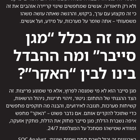
ולא רק תיאוריה. אנשים שמחפשים שינוי קריירה אוהבים את זה
כי זה מקצוע עם ערך, ביקוש, והרגשה שאתה עושה משהו
משמעותי – אתה שומר על מערכות, על מידע, ועל אנשים.
מה זה בכלל “מגן
סייבר” ומה ההבדל
בינו לבין “האקר”?
מגן סייבר הוא לא מי שמנסה לפרוץ, אלא מי שמונע פריצות. זה
הצד ההגנתי של התחום: ניטור, זיהוי חריגות, ניהול הרשאות,
קשיחות מערכות, תגובה לאירועים, והבנה מה תוקפים מחפשים
כדי שתוכל להקדים אותם. אם נדבר פשוט – “האקר” מחפש
איפה נשברת הדלת; מגן סייבר מחזק את הדלת, מתקין אזעקה,
ומוודא שמישהו מסתכל על המצלמות 24/7.
בארגונים זה יכול לשבת תחת שמות שונים: SOC Analyst,