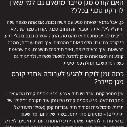
האם קורס מגן סייבר מתאים גם למי שאין
לו רקע טכני בכלל?
כן, אבל בתנאי שאתה מגיע עם גישה נכונה. אם אתה מצפה שזה
יהיה “קליל”, אתה תסבול. זה תחום טכני, נקודה. מצד שני, לא
חייבים להגיע מתכנות או מהנדסה. הרבה אנשים נכנסים בלי רקע,
כי קורס בנוי נכון מלמד אותך מהבסיס: איך רשת עובדת, מה זה
הרשאות, איך נראים לוגים, ואיך תוקפים חושבים. מה שבאמת
קובע זה האם אתה מוכן לתרגל, לשאול שאלות, ולהתמיד גם
כשזה מרגיש בהתחלה כמו סינית.
כמה זמן לוקח להגיע לעבודה אחרי קורס
מגן סייבר?
אין מספר קסם, אבל יש חוק אצבע: מי שמסיים קורס ואז עוצר –
מתקדם לאט. מי שמסיים קורס ואז נותן עוד תקופת “חיזוק” של
תרגול, סימולציות וסידור תיק עבודות קטן (אפילו תיעוד של
תרגולים) – מתקדם מהר יותר. בשוק של היום, מה שעוזר
בראיונות זה להראות שאתה יודע להתמודד עם תרחישים, לא רק