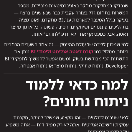
שנבדקו במחלקות מחקר באוניברסיטאות מובילות, מספר
המשרות בתחום גדל בצורה עקבית כבר שבע שנים ברצף —
בעיקר בגלל המעבר למערכות ענן, BI מתקדם, ואוטומציה
בתהליכים פיננסיים ושיווקיים. הסיבה פשוטה: כל ארגון מייצר
דאטה, אבל כמעט אף אחד לא יודע “לתרגם” אותו.
למי שמכוון לליבה של עולם ההייטק — זה אחד השערים הרחבים
ביותר. מסלול כמו
קורס דאטה אנליסט ולימודי BI
נותן את
התשתית הכי מבוקשת בשוק, ומשם אפשר להמשיך לתפקידי BI
Developer, ניתוח שיווקי, ניתוח מוצר או ניתוח אבטחה.
למה כדאי ללמוד
ניתוח נתונים?
לפני שניכנס לבולטים — זהו מקצוע שמשלב לוגיקה, סקרנות
עסקית וחשיבה אנליטית. אתה לא רק מפיק דוח — אתה משפיע
על החלטות אמיתיות.