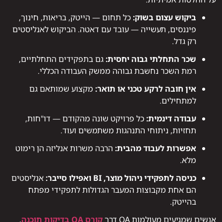
ביקוש עצום בשוק:
כל תחום — הייטק, בריאות, חינוך,
פיננסים, תעשייה — עובד עם דאטה. הביקוש לאנליסטים
רק גדל.
שכר התחלתי גבוה יחסית:
גם בתפקידים התחלתיים,
רמת השכר נחשבת גבוהה ממשק העבודה הכללי.
אין חובה לרקע טכני או תואר:
מקצוע שמותאם גם
למתחילים.
עבודה דינמית:
כל פרויקט שונה מהקודם — דו"חות,
תחזיות, ניתוחי התנהגות משתמשים ועוד.
אפשרות לעבוד מהבית:
הרבה משרות אנליזה הן רימוט
מלא.
כניסה לתפקידי ניהול מוצר, BI ואפילו סייבר:
אנליסטים
הם אחת מקבוצות המעבר הגדולות לתפקידי מפתח
בהייטק.
אנשים שמגיעים מעולמות QA דרך
קורס QA בדיקות תוכנה
,