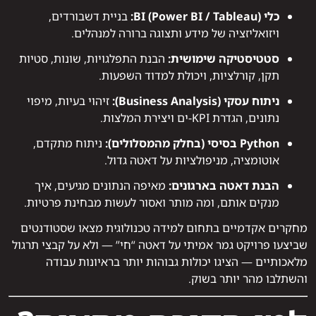
כלי BI (Power BI / Tableau):
בניית דשבורדים,
ויזואליזציה של מידע ותצוגה ברורה למנהלים.
סטטיסטיקה שימושית:
הבנת התפלגויות, שונות, סטיות
תקן, קורלציות, ויכולת למדוד השפעות.
ניתוח עסקי (Business Analysis):
זיהוי בעיות, מיפוי
נתונים, הגדרת KPI-ים ויצירת המלצות.
Python בסיסי (בחלק מהמסלולים):
ניתוח מתקדם,
אוטומציה, מניפולציות על דאטה גדול.
הבנת דאטה בארגונים:
מאיפה הנתונים מגיעים, איך
מנקים אותם, ומה מותר ואסור לעשות מבחינת פרטיות.
מחקרים אקדמיים בתחום למידה טכנולוגית מצאו שסטודנטים
שביצעו פרויקט גמר אמיתי על דאטה “חי” — ולא על קבצי תרגול
מלאכותיים — הציגו יכולות גבוהות יותר בראיונות עבודה
והשתלבו מהר יותר בשוק.