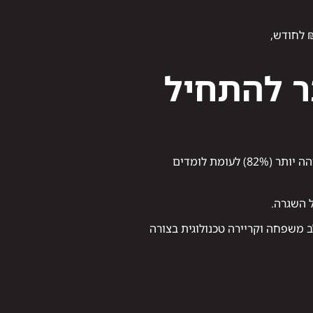
תר להתחיל
לפי מחקר שנעשה באוניברסיטת חיפה, תלמידים שלמדו קורסי הייטק אונליין הצליחו לשמור על התמדה גבוהה יותר (82%) לעומת לומדים
 השגרה.
 משפחה וקריירה טכנולוגית בצורה