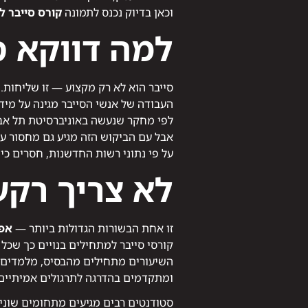
וכאן בדיוק נכנס לתמונה
קורס סייבר 
למה דווקא ס
סייבר הוא לא רק מקצוע — זו שליחות.
העבודה של אנשי הסייבר מגינה על מידע
לפי מחקר שנעשה באוניברסיטת תל אביב בשנת 2024, ישראל מדורגת בין חמש המדינות המובילות בע
אבל עם הביקוש הזה מגיע גם מחסור עצ
על פי נתוני רשות החדשנות, חסרים כיום למעלה מ־7,000 אנשי סייבר מיומנים בישר
לא צריך רקע
זו אחת הבשורות הגדולות ביותר —
אפש
קורסי סייבר למתחילים בנויים כך שכל 
השיעורים מתחילים מהבסיס, מלמדים מושגים 
ומתקדמים בהדרגה לתרגולים אמיתיים
סטודנטים רבים מגיעים מתחומים שונים