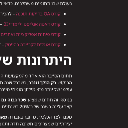
בעולם שבו תחומים משתלבים, כדאי ל
קורס QA בדיקות תוכנה
– להכיר 
קורס דאטה אנליסט ולימודי BI
– 
קורס פיתוח אפליקציות ואתרים
–
קורס אנגלית לקריירה בהייטק
– ל
היתרונות ש
תחום הסייבר הוא אחד מהמקצועות המב
הביקוש
רק הולך וגובר
, כשבכל שנה חס
עולמי של יותר מ־3 מיליון מומחי סייבר, מה שהופך את התחום לאחד הבטוחים והיציבים ביותר מבחינה תעסוקתית.
בנוסף, זה תחום שמציע
שכר גבוה גם 
קצב עלייה בשכר של כ־20% בשנתיים הראשונות, לפי נתוני משרד העבודה.
מעבר לצד הכלכלי, מדובר בעבודה
מאת
יצירתיים שמצריכים חשיבה חדה ותגוב