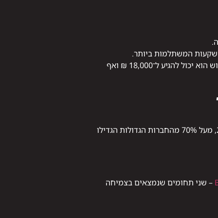
מבחינה סטטיסטית, שכר התחלתי לבוגר קורס QA עומד על כ־10,000–12,000 ₪ בחודש, ובתוך שנתיים־שלוש הוא יכול להגיע ל־18,000 ₪ ואף
תחום הבדיקות הוא אחד היציבים ביותר בהייטק הישראלי. לפי דו"ח של ארגון ההייטק הישראלי לשנת 2025, מעל 70% מהחברות הגדולות הגדילו
– שני תחומים שנמצאים בצמיחה