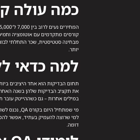
כמה עולה קור
המחירים נעים לרוב בין 7,000 ל־15,000 ₪, תלוי בהיקף, בתרגולים המעשיים ובאם הקורס כולל ליווי להשמה.
קורסים מתקדמים עם אוטומציה ותמיכה אישית יכולים להגיע ל־25,000 ₪, אבל
יותר.
למה כדאי ללמוד QA דוו
את תקציב הבדיקות שלהן בשנה האחרו
במילים אחרות – גם כשההייטק עובר תקופות מאתג
מי שמתחיל היום בקורס QA, נכנס לשוק עם יתרון משמעותי: הידע מעשי, והביקוש עצום.
למי שרוצה להעמיק בעתיד, אפשר להמ
דומה.