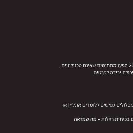
לפי נתונים שנאספו מהמועצה להשכלה גבוהה, למעלה מ־40% מהסטודנטים שנרשמו לקורסי QA בשנת 2024 הגיעו מתחומים שאינם טכנולוגיים.
כולת ירידה לפרטים.
ר, ויש מסלולים גמישים ללומדים אונליין או
ההתמדה בלימודי QA אונליין גבוה ב־22% מזה של תלמידים בכיתות רגילות – מה שמראה