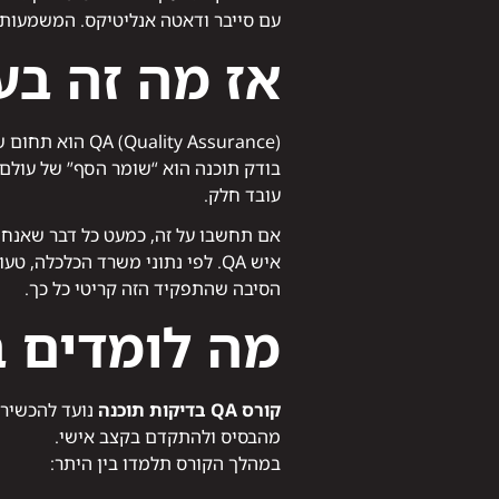
עם סייבר ודאטה אנליטיקס. המשמעות: 
אז מה זה בעצ
QA (Quality Assurance) הוא תחום שאחראי לוודא שכל מערכת, אתר או אפליקציה עובדים בצורה תקינה, מאובטחת ונעימה למשתמש.
בודק תוכנה הוא “שומר הסף” של עולם ה
עובד חלק.
אם תחשבו על זה, כמעט כל דבר שאנחנו
איש QA. לפי נתוני משרד הכלכלה
הסיבה שהתפקיד הזה קריטי כל כך.
מה לומדים בק
קורס QA בדיקות תוכנה
נועד להכשיר 
מהבסיס ולהתקדם בקצב אישי.
במהלך הקורס תלמדו בין היתר: