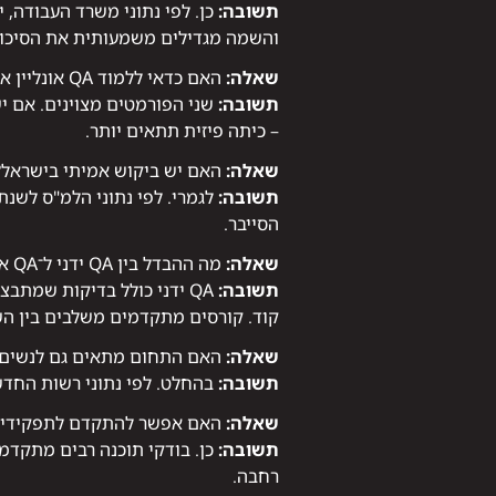
תשובה:
והשמה מגדילים משמעותית את הסיכוי
שאלה:
האם כדאי ללמוד QA אונליין או בכיתה?
תשובה:
שני הפורמטים מצוינים. אם י
– כיתה פיזית תתאים יותר.
שאלה:
האם יש ביקוש אמיתי בישראל?
תשובה:
הסייבר.
שאלה:
מה ההבדל בין QA ידני ל־QA אוטומטי?
תשובה:
קוד. קורסים מתקדמים משלבים בין הש
שאלה:
האם התחום מתאים גם לנשים
תשובה:
בהחלט. לפי נתוני רשות החדשנות, נשים מהוות כ־45% מהלומדים בקורסי 
שאלה:
האם אפשר להתקדם לתפקידים א
תשובה:
כן. בודקי תוכנה רבים מתקדמי
רחבה.