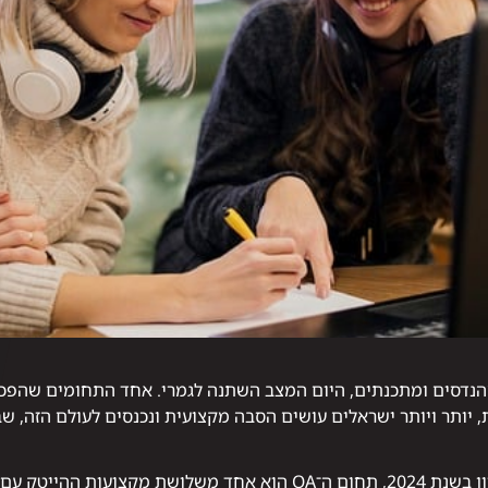
הנדסים ומתכנתים, היום המצב השתנה לגמרי. אחד התחומים שהפכו 
, יותר ויותר ישראלים עושים הסבה מקצועית ונכנסים לעולם הזה, שב
לפי מחקר שנערך באוניברסיטת בן-גוריון בשנת 2024, תחום ה־QA הוא אחד