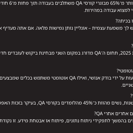
כן. לפי נתוני מ
 למצוא עבודה במהירות.
ש לך משמעת עצמית – אונליין נותן גמישות מלאה. אם אתה מעדיף א
לגמרי. לפי נתוני הלמ"ס לשנת 2025, תחום ה־QA מדורג במקום השני מבחינת 
QA ידני כולל בדיקות שמתבצעות על ידי בודק אנושי, ואילו QA 
ניים.
?
QA, בעיקר בזכות האפשרות ללמוד ולעבוד מהבית.
חרים אחרי QA?
ם בהמשך לתפקידי ניתוח נתונים, פיתוח או אבטחת מידע. זו נקודת