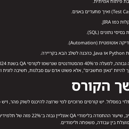
יבת פיתוח אמיתית.
כמו JIRA.
ומטית (Automation).
ירה.
ך להיות “גאון מחשבים”, אלא פשוט אדם עם סבלנות, חשיבה לוגית וי
ך הקורס
נע בין 4 ל־9 חודשים, תלוי במסלול. יש קורסים מרוכזים למי שרוצה להיכנס לשוק מה
לפי מחקר שנערך באוניברסיטת תל אביב, שיעור 
צלח בין עבודה, משפחה ולימודים.