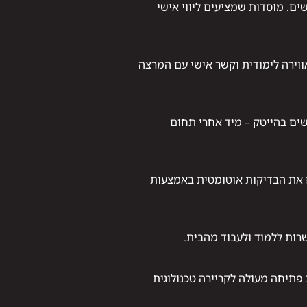
שרד העבודה, יותר מ־65% מבוגרי קורסי QA משתלבים בעבודה תוך פחות מ־6 חודשים. מוסדות שמציעים ליווי אישי
ווירה לימודית וקשר אישי עם המרצה
ביקוש לעובדים חדשים בהייטק – מיד אחרי תחום
אוטומטי משתמש בכלים שמבצעים את הבדיקות אוטומטית באמצעות
 פתיחה מעולה לקריירה טכנולוגית