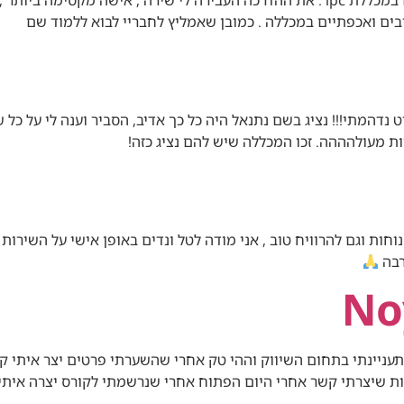
עברתי היום הדרכה על שתי קורסים שנרשמתי אליהם במכללת ipc . את ההדרכה העבירה לי שי
בים ואכפתיים במכללה . כמובן שאמליץ לחבריי לבוא ללמוד שם
עם הרבה מכללות וכשהגעתי למכללת IPC פשוט נדהמתי!!! נציג בשם נתנאל היה כל כך אדיב, ה
 מעולהההה. זכו המכללה שיש להם נציג כזה!
חות וגם להרוויח טוב , אני מודה לטל ונדים באופן אישי על השירות
רבה
No
עניינתי בתחום השיווק וההי טק אחרי שהשערתי פרטים יצר איתי ק
ת שיצרתי קשר אחרי היום הפתוח אחרי שנרשמתי לקורס יצרה איתי