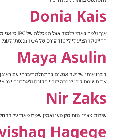
Donia Kais
איך ולמה ב
ההייטק ו הציע לי ללמוד קורס של QA ו נכנסתי לגוגל , חפשתי על הקורס הזה ומצאתי מכללת IPC נכנסתי השארתי פרטים וחזרו אליי , […]
Maya Asulin
את תשומת ליבי לטובה לגביי הקורס ולאחרונה יצר 
Nir Zaks
שירות מצוין צוות מקצועי ואמין שמח מאוד על ההחלטה להצטרף אליכם. כל בעיה שהייתה ל
vishag Hagege