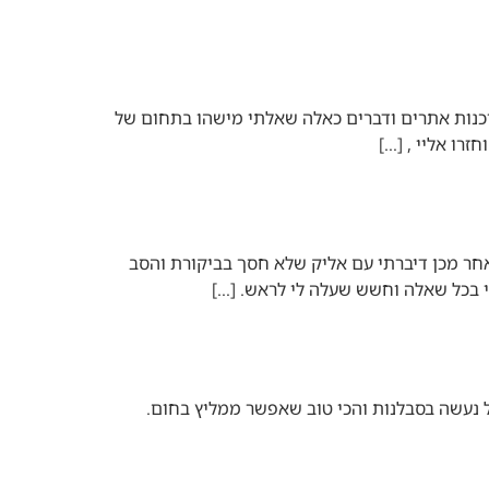
ר למחשבים כמו תוכנות אתרים ודברים כאלה שאלתי מישהו בתחום של
תי שלושה אנשים בהתחלה דיברתי עם ראובן ששלח לי סילבוס ונתן לי להבין למה אני רוצה ללמוד במכללת IPC לאחר מכן דיברתי עם אליק שלא חסך בביקורת והסב
 בכל שאלה וחשש שעלה לי לראש. […]